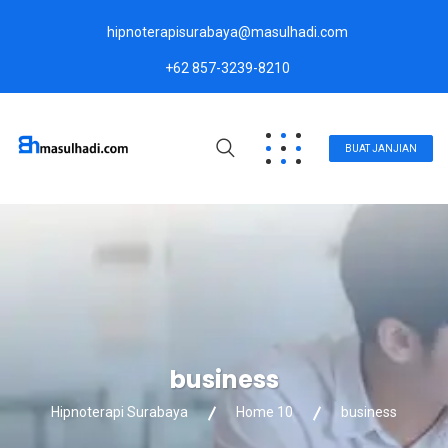
hipnoterapisurabaya@masulhadi.com
+62 857-3239-8210
BUAT JANJIAN
business
Hipnoterapi Surabaya
Home 10
business